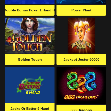
le Double Bonus Poker 1 Hand Habanero
Power Plant
Golden Touch
Prissy Princess
Jacks Or Better 5 Hand
888 Dragons