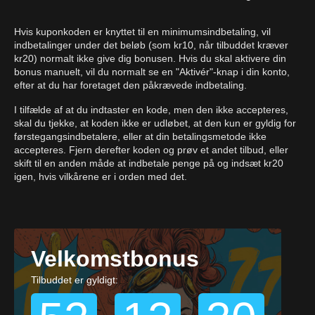
Hvis kuponkoden er knyttet til en minimumsindbetaling, vil
indbetalinger under det beløb (som kr10, når tilbuddet kræver
kr20) normalt ikke give dig bonusen. Hvis du skal aktivere din
bonus manuelt, vil du normalt se en "Aktivér"-knap i din konto,
efter at du har foretaget den påkrævede indbetaling.
I tilfælde af at du indtaster en kode, men den ikke accepteres,
skal du tjekke, at koden ikke er udløbet, at den kun er gyldig for
førstegangsindbetalere, eller at din betalingsmetode ikke
accepteres. Fjern derefter koden og prøv et andet tilbud, eller
skift til en anden måde at indbetale penge på og indsæt kr20
igen, hvis vilkårene er i orden med det.
Velkomstbonus
Tilbuddet er gyldigt: