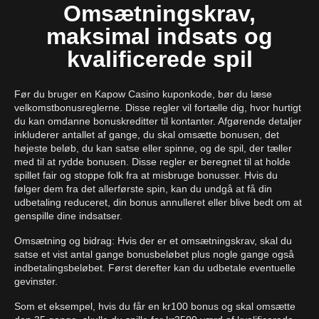
Omsætningskrav,
maksimal indsats og
kvalificerede spil
Før du bruger en Kapow Casino kuponkode, bør du læse
velkomstbonusreglerne. Disse regler vil fortælle dig, hvor hurtigt
du kan omdanne bonuskreditter til kontanter. Afgørende detaljer
inkluderer antallet af gange, du skal omsætte bonusen, det
højeste beløb, du kan satse eller spinne, og de spil, der tæller
med til at rydde bonusen. Disse regler er beregnet til at holde
spillet fair og stoppe folk fra at misbruge bonusser. Hvis du
følger dem fra det allerførste spin, kan du undgå at få din
udbetaling reduceret, din bonus annulleret eller blive bedt om at
genspille dine indsatser.
Omsætning og bidrag: Hvis der er et omsætningskrav, skal du
satse et vist antal gange bonusbeløbet plus nogle gange også
indbetalingsbeløbet. Først derefter kan du udbetale eventuelle
gevinster.
Som et eksempel, hvis du får en kr100 bonus og skal omsætte