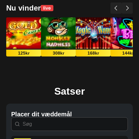
Nu vinder
125kr
308kr
168kr
144kr
Satser
Placer dit væddemål