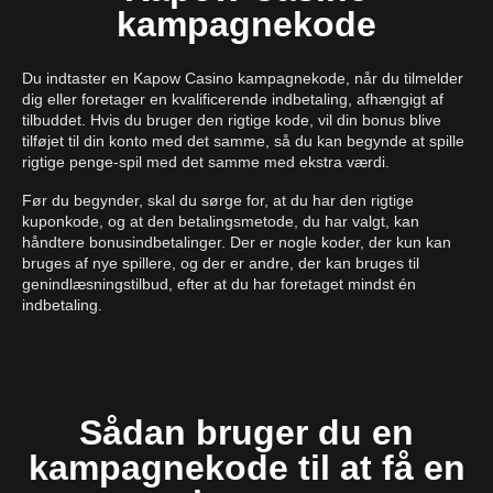
kampagnekode
Du indtaster en Kapow Casino kampagnekode, når du tilmelder
dig eller foretager en kvalificerende indbetaling, afhængigt af
tilbuddet. Hvis du bruger den rigtige kode, vil din bonus blive
tilføjet til din konto med det samme, så du kan begynde at spille
rigtige penge-spil med det samme med ekstra værdi.
Før du begynder, skal du sørge for, at du har den rigtige
kuponkode, og at den betalingsmetode, du har valgt, kan
håndtere bonusindbetalinger. Der er nogle koder, der kun kan
bruges af nye spillere, og der er andre, der kan bruges til
genindlæsningstilbud, efter at du har foretaget mindst én
indbetaling.
Sådan bruger du en
kampagnekode til at få en