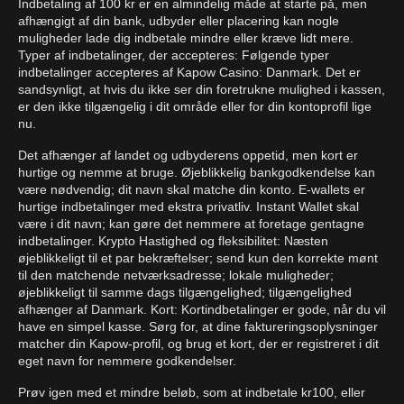
Indbetaling af 100 kr er en almindelig måde at starte på, men
afhængigt af din bank, udbyder eller placering kan nogle
muligheder lade dig indbetale mindre eller kræve lidt mere.
Typer af indbetalinger, der accepteres: Følgende typer
indbetalinger accepteres af Kapow Casino: Danmark. Det er
sandsynligt, at hvis du ikke ser din foretrukne mulighed i kassen,
er den ikke tilgængelig i dit område eller for din kontoprofil lige
nu.
Det afhænger af landet og udbyderens oppetid, men kort er
hurtige og nemme at bruge. Øjeblikkelig bankgodkendelse kan
være nødvendig; dit navn skal matche din konto. E-wallets er
hurtige indbetalinger med ekstra privatliv. Instant Wallet skal
være i dit navn; kan gøre det nemmere at foretage gentagne
indbetalinger. Krypto Hastighed og fleksibilitet: Næsten
øjeblikkeligt til et par bekræftelser; send kun den korrekte mønt
til den matchende netværksadresse; lokale muligheder;
øjeblikkeligt til samme dags tilgængelighed; tilgængelighed
afhænger af Danmark. Kort: Kortindbetalinger er gode, når du vil
have en simpel kasse. Sørg for, at dine faktureringsoplysninger
matcher din Kapow-profil, og brug et kort, der er registreret i dit
eget navn for nemmere godkendelser.
Prøv igen med et mindre beløb, som at indbetale kr100, eller