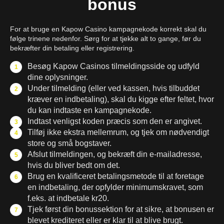
bonus
For at bruge en Kapow Casino kampagnekode korrekt skal du
følge trinene nedenfor. Sørg for at tjekke alt to gange, før du
bekræfter din betaling eller registrering.
Besøg Kapow Casinos tilmeldingsside og udfyld
dine oplysninger.
Under tilmelding (eller ved kassen, hvis tilbuddet
kræver en indbetaling), skal du kigge efter feltet, hvor
du kan indtaste en kampagnekode.
Indtast venligst koden præcis som den er angivet.
Tilføj ikke ekstra mellemrum, og tjek om nødvendigt
store og små bogstaver.
Afslut tilmeldingen, og bekræft din e-mailadresse,
hvis du bliver bedt om det.
Brug en kvalificeret betalingsmetode til at foretage
en indbetaling, der opfylder minimumskravet, som
f.eks. at indbetale kr20.
Tjek først din bonussektion for at sikre, at bonusen er
blevet krediteret eller er klar til at blive brugt.