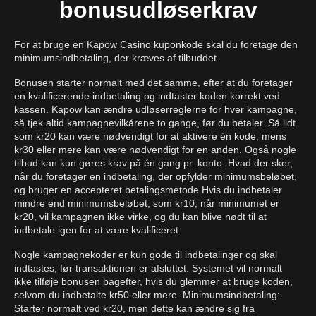
bonusudløserkrav
For at bruge en Kapow Casino kuponkode skal du foretage den
minimumsindbetaling, der kræves af tilbuddet.
Bonusen starter normalt med det samme, efter at du foretager
en kvalificerende indbetaling og indtaster koden korrekt ved
kassen. Kapow kan ændre udløserreglerne for hver kampagne,
så tjek altid kampagnevilkårene to gange, før du betaler. Så lidt
som kr20 kan være nødvendigt for at aktivere én kode, mens
kr30 eller mere kan være nødvendigt for en anden. Også nogle
tilbud kan kun gøres krav på én gang pr. konto. Hvad der sker,
når du foretager en indbetaling, der opfylder minimumsbeløbet,
og bruger en accepteret betalingsmetode Hvis du indbetaler
mindre end minimumsbeløbet, som kr10, når minimumet er
kr20, vil kampagnen ikke virke, og du kan blive nødt til at
indbetale igen for at være kvalificeret.
Nogle kampagnekoder er kun gode til indbetalinger og skal
indtastes, før transaktionen er afsluttet. Systemet vil normalt
ikke tilføje bonusen bagefter, hvis du glemmer at bruge koden,
selvom du indbetalte kr50 eller mere. Minimumsindbetaling:
Starter normalt ved kr20, men dette kan ændre sig fra