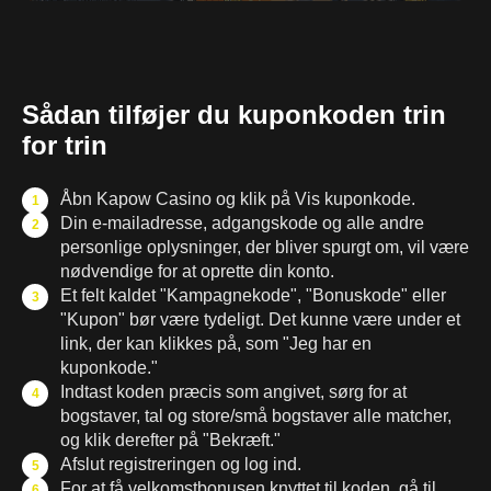
Sådan tilføjer du kuponkoden trin
for trin
Åbn Kapow Casino og klik på Vis kuponkode.
Din e-mailadresse, adgangskode og alle andre
personlige oplysninger, der bliver spurgt om, vil være
nødvendige for at oprette din konto.
Et felt kaldet "Kampagnekode", "Bonuskode" eller
"Kupon" bør være tydeligt. Det kunne være under et
link, der kan klikkes på, som "Jeg har en
kuponkode."
Indtast koden præcis som angivet, sørg for at
bogstaver, tal og store/små bogstaver alle matcher,
og klik derefter på "Bekræft."
Afslut registreringen og log ind.
For at få velkomstbonusen knyttet til koden, gå til