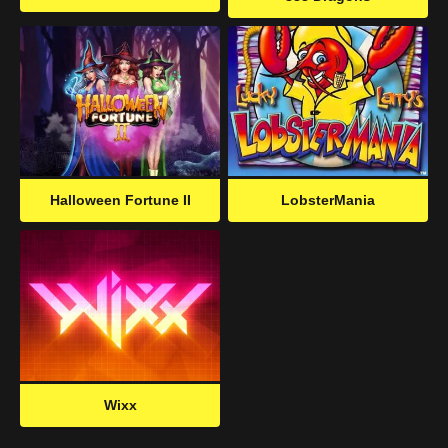
Halloween Fortune II
LobsterMania
Wixx