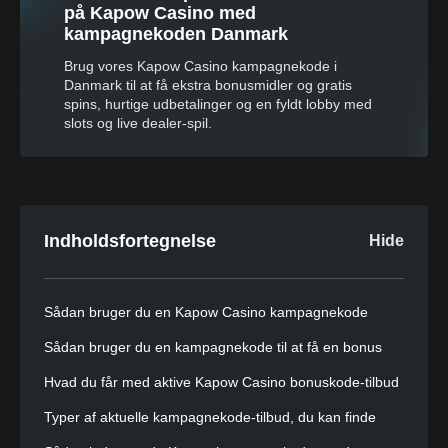
på Kapow Casino med
kampagnekoden Danmark
Brug vores Kapow Casino kampagnekode i
Danmark til at få ekstra bonusmidler og gratis
spins, hurtige udbetalinger og en fyldt lobby med
slots og live dealer-spil.
Indholdsfortegnelse
Hide
Sådan bruger du en Kapow Casino kampagnekode
Sådan bruger du en kampagnekode til at få en bonus
Hvad du får med aktive Kapow Casino bonuskode-tilbud
Typer af aktuelle kampagnekode-tilbud, du kan finde