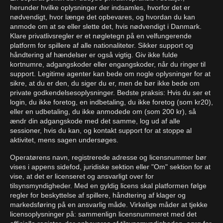
herunder hvilke oplysninger der indsamles, hvorfor det er
nødvendigt, hvor længe det opbevares, og hvordan du kan
anmode om at se eller slette det, hvis nødvendigt i Danmark.
Klare privatlivsregler er et nøgletegn på en velfungerende
platform for spillere af alle nationaliteter. Sikker support og
håndtering af hændelser er også vigtig. Giv ikke fulde
kortnumre, adgangskoder eller engangskoder, når du ringer til
support. Legitime agenter kan bede om nogle oplysninger for at
sikre, at du er den, du siger du er, men de bør ikke bede om
private godkendelsesoplysninger. Bedste praksis: Hvis du ser et
login, du ikke foretog, en indbetaling, du ikke foretog (som kr20),
eller en udbetaling, du ikke anmodede om (som 200 kr), så
ændr din adgangskode med det samme, log ud af alle
sessioner, hvis du kan, og kontakt support for at stoppe al
aktivitet, mens sagen undersøges.
Operatørens navn, registrerede adresse og licensnummer bør
vises i appens sidefod, juridiske sektion eller "Om" sektion for at
vise, at det er licenseret og ansvarligt over for
tilsynsmyndigheder. Med en gyldig licens skal platformen følge
regler for beskyttelse af spillere, håndtering af klager og
markedsføring på en ansvarlig måde. Virkelige måder at tjekke
licensoplysninger på: sammenlign licensnummeret med det