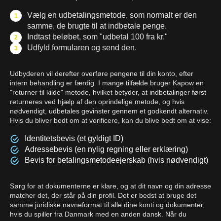
Vælg en udbetalingsmetode, som normalt er den
samme, de brugte til at indbetale penge.
Indtast beløbet, som "udbetal 100 fra kr."
Udfyld formularen og send den.
Udbyderen vil derefter overføre pengene til din konto, efter
intern behandling er færdig. I mange tilfælde bruger Kapow en
"returner til kilde" metode, hvilket betyder, at indbetalinger først
returneres ved hjælp af den oprindelige metode, og hvis
nødvendigt, udbetales gevinster gennem et godkendt alternativ.
Hvis du bliver bedt om at verificere, kan du blive bedt om at vise:
Identitetsbevis (et gyldigt ID)
Adressebevis (en nylig regning eller erklæring)
Bevis for betalingsmetodeejerskab (hvis nødvendigt)
Sørg for at dokumenterne er klare, og at dit navn og din adresse
matcher det, der står på din profil. Det er bedst at bruge det
samme juridiske navneformat til alle dine konti og dokumenter,
hvis du spiller fra Danmark med en anden dansk. Når du