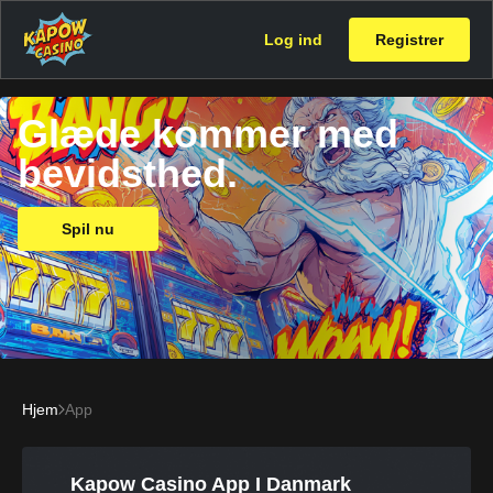
Log ind
Registrer
Glæde kommer med
bevidsthed.
Spil nu
Hjem
App
Kapow Casino App I Danmark