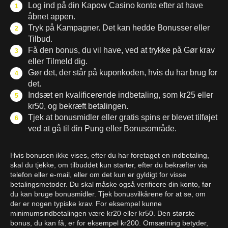
Log ind på din Kapow Casino konto efter at have
åbnet appen.
Tryk på Kampagner. Det kan hedde Bonusser eller
Tilbud.
Få den bonus, du vil have, ved at trykke på Gør krav
eller Tilmeld dig.
Gør det, der står på kuponkoden, hvis du har brug for
det.
Indsæt en kvalificerende indbetaling, som kr25 eller
kr50, og bekræft betalingen.
Tjek at bonusmidler eller gratis spins er blevet tilføjet
ved at gå til din Pung eller Bonusområde.
Hvis bonusen ikke vises, efter du har foretaget en indbetaling,
skal du tjekke, om tilbuddet kun starter, efter du bekræfter via
telefon eller e-mail, eller om det kun er gyldigt for visse
betalingsmetoder. Du skal måske også verificere din konto, før
du kan bruge bonusmidler. Tjek bonusvilkårene for at se, om
der er nogen typiske krav. For eksempel kunne
minimumsindbetalingen være kr20 eller kr50. Den største
bonus, du kan få, er for eksempel kr200. Omsætning betyder,