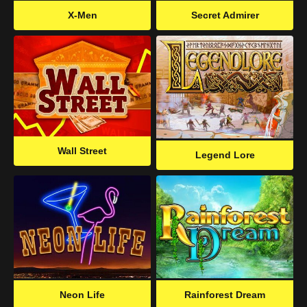
X-Men
Secret Admirer
Wall Street
Legend Lore
Neon Life
Rainforest Dream