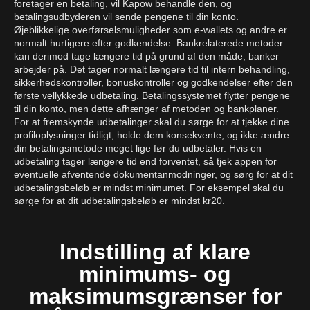
foretager en betaling, vil Kapow behandle den, og
betalingsudbyderen vil sende pengene til din konto.
Øjeblikkelige overførselsmuligheder som e-wallets og andre er
normalt hurtigere efter godkendelse. Bankrelaterede metoder
kan derimod tage længere tid på grund af den måde, banker
arbejder på. Det tager normalt længere tid til intern behandling,
sikkerhedskontroller, bonuskontroller og godkendelser efter den
første vellykkede udbetaling. Betalingssystemet flytter pengene
til din konto, men dette afhænger af metoden og bankplaner.
For at fremskynde udbetalinger skal du sørge for at tjekke dine
profiloplysninger tidligt, holde dem konsekvente, og ikke ændre
din betalingsmetode meget lige før du udbetaler. Hvis en
udbetaling tager længere tid end forventet, så tjek appen for
eventuelle afventende dokumentanmodninger, og sørg for at dit
udbetalingsbeløb er mindst minimumet. For eksempel skal du
sørge for at dit udbetalingsbeløb er mindst kr20.
Indstilling af klare
minimums- og
maksimumsgrænser for