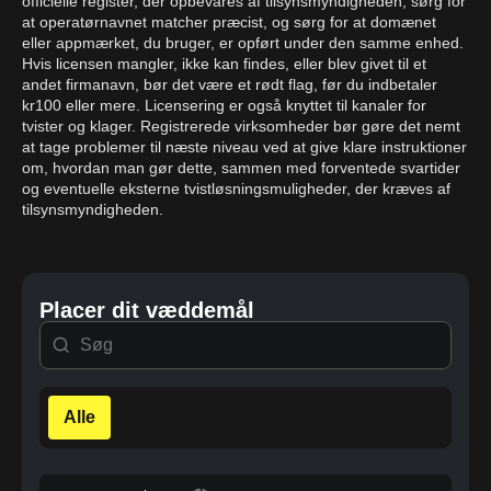
officielle register, der opbevares af tilsynsmyndigheden, sørg for
at operatørnavnet matcher præcist, og sørg for at domænet
eller appmærket, du bruger, er opført under den samme enhed.
Hvis licensen mangler, ikke kan findes, eller blev givet til et
andet firmanavn, bør det være et rødt flag, før du indbetaler
kr100 eller mere. Licensering er også knyttet til kanaler for
tvister og klager. Registrerede virksomheder bør gøre det nemt
at tage problemer til næste niveau ved at give klare instruktioner
om, hvordan man gør dette, sammen med forventede svartider
og eventuelle eksterne tvistløsningsmuligheder, der kræves af
tilsynsmyndigheden.
Placer dit væddemål
Alle