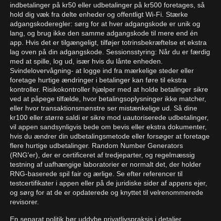
indbetalinger på kr50 eller udbetalinger på kr500 foretages, så
hold dig væk fra delte enheder og offentligt Wi-Fi. Stærke
adgangskoderegler: sørg for at hver adgangskode er unik og
lang, og brug ikke den samme adgangskode til mere end én
app. Hvis det er tilgængeligt, tilføjer totrinsbekræftelse et ekstra
lag oven på din adgangskode. Sessionsstyring: Når du er færdig
med at spille, log ud, især hvis du lånte enheden.
Svindelovervågning- at logge ind fra mærkelige steder eller
foretage hurtige ændringer i betalinger kan føre til ekstra
kontroller. Risikokontroller hjælper med at holde betalinger sikre
ved at påpege tilfælde, hvor betalingsoplysninger ikke matcher,
eller hvor transaktionsmønstre ser mistænkelige ud. Så dine
kr100 eller større saldi er sikre mod uautoriserede udbetalinger,
vil appen sandsynligvis bede om bevis eller ekstra dokumenter,
hvis du ændrer din udbetalingsmetode eller forsøger at foretage
flere hurtige udbetalinger. Random Number Generators
(RNG'er), der er certificeret af tredjeparter, og regelmæssig
testning af uafhængige laboratorier er normalt det, der holder
RNG-baserede spil fair og ærlige. Se efter referencer til
testcertifikater i appen eller på de juridiske sider af appens ejer,
og sørg for at de er opdaterede og knyttet til velrenommerede
revisorer.
En separat politik bør uddybe privatlivspraksis i detaljer,