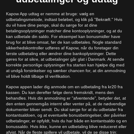
Kapow App udtag er nemme at bruge: vælg en
udbetalingsmetode, indtast beløbet, og klik på "Bekræft." Hvis
du vil have dine penge, skal du sørge for at dine
betalingsoplysninger matcher dine kontooplysninger, og at du
kan udbetale din saldo. For eksempel kan bonusmidler have
brug for at blive omsat, før de kan udbetales. Nogle standard
sikkerhedskontroller udføres af Kapow, når du foretager din
første udbetaling eller ændrer dine bankoplysninger. Dette
gøres for at sikre, at udbetalinger går glat i Danmark. At sende
korrekte personlige oplysninger fra starten kan hjælpe dig med
at undgå forsinkelser og sænker chancen for, at din anmodning
vil blive holdt tilbage til verifikation.
Kapow appen lader dig anmode om en udbetaling fra kr20 fra
kassen. Du kan derefter følge dens fremskridt, mens den
behandles. Hvis din anmodning er "afventende", betyder det, at
den enten gennemgås internt eller venter på, at de nødvendige
dokumenter bliver sendt. Du skal sørge for at du udbetaler fra
kontantsaldoen, og at eventuelle bonusbetingelser, der påvirker
udbetalinger, er opfyldt, hvis du har både en kontantsaldo og en
bonussaldo. Hvis ikke, kunne en udbetaling blive reduceret eller
afvist. Når de fleste spillere vil udbetale, vil de se disse trin: