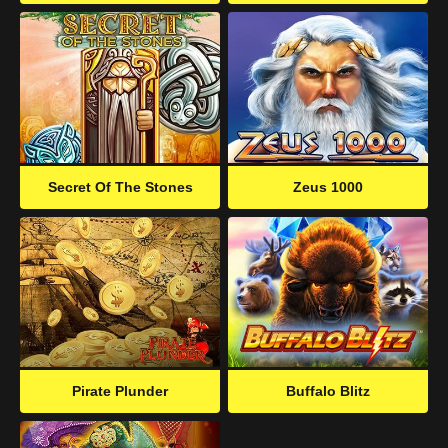
Secret Of The Stones
Zeus 1000
Pirate Plunder
Buffalo Blitz