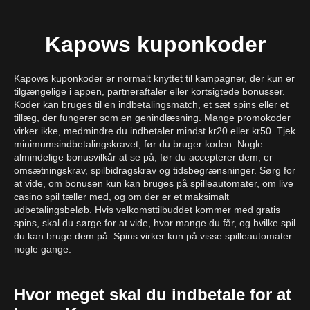
Kapows kuponkoder
Kapows kuponkoder er normalt knyttet til kampagner, der kun er
tilgængelige i appen, partneraftaler eller kortsigtede bonusser.
Koder kan bruges til en indbetalingsmatch, et sæt spins eller et
tillæg, der fungerer som en genindlæsning. Mange promokoder
virker ikke, medmindre du indbetaler mindst kr20 eller kr50. Tjek
minimumsindbetalingskravet, før du bruger koden. Nogle
almindelige bonusvilkår at se på, før du accepterer dem, er
omsætningskrav, spilbidragskrav og tidsbegrænsninger. Sørg for
at vide, om bonusen kun kan bruges på spilleautomater, om live
casino spil tæller med, og om der er et maksimalt
udbetalingsbeløb. Hvis velkomsttilbuddet kommer med gratis
spins, skal du sørge for at vide, hvor mange du får, og hvilke spil
du kan bruge dem på. Spins virker kun på visse spilleautomater
nogle gange.
Hvor meget skal du indbetale for at