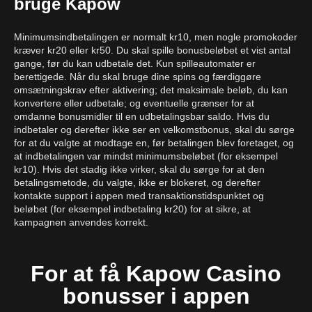
bruge Kapow
Minimumsindbetalingen er normalt kr10, men nogle promokoder
kræver kr20 eller kr50. Du skal spille bonusbeløbet et vist antal
gange, før du kan udbetale det. Kun spilleautomater er
berettigede. Når du skal bruge dine spins og færdiggøre
omsætningskrav efter aktivering; det maksimale beløb, du kan
konvertere eller udbetale; og eventuelle grænser for at
omdanne bonusmidler til en udbetalingsbar saldo. Hvis du
indbetaler og derefter ikke ser en velkomstbonus, skal du sørge
for at du valgte at modtage en, før betalingen blev foretaget, og
at indbetalingen var mindst minimumsbeløbet (for eksempel
kr10). Hvis det stadig ikke virker, skal du sørge for at den
betalingsmetode, du valgte, ikke er blokeret, og derefter
kontakte support i appen med transaktionstidspunktet og
beløbet (for eksempel indbetaling kr20) for at sikre, at
kampagnen anvendes korrekt.
For at få Kapow Casino
bonusser i appen