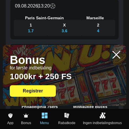
09.08.2026
13:20
Paris Saint-Germain
Marseille
1
X
2
1.7
3.6
4
09.08.2026
19:50
Bonus
Iga Swiatek
Coco Gauff
for første indbetaling
1
2
1000kr + 250 FS
1.65
2.15
Registrer
09.08.2026
20:30
Philadelphia 76ers
Milwaukee Bucks
1
X
2
1.85
3.4
2
App
Bonus
Menu
Rabatkode
Ingen indbetalingsbonus