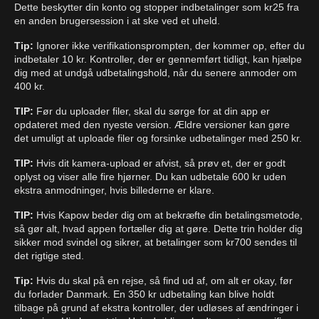
Dette beskytter din konto og stopper indbetalinger som kr25 fra
en anden brugersession i at ske ved et uheld.
Tip:
Ignorer ikke verifikationsprompten, der kommer op, efter du
indbetaler 10 kr. Kontroller, der er gennemført tidligt, kan hjælpe
dig med at undgå udbetalingshold, når du senere anmoder om
400 kr.
TIP:
Før du uploader filer, skal du sørge for at din app er
opdateret med den nyeste version. Ældre versioner kan gøre
det umuligt at uploade filer og forsinke udbetalinger med 250 kr.
TIP:
Hvis dit kamera-upload er afvist, så prøv et, der er godt
oplyst og viser alle fire hjørner. Du kan udbetale 600 kr uden
ekstra anmodninger, hvis billederne er klare.
TIP:
Hvis Kapow beder dig om at bekræfte din betalingsmetode,
så gør alt, hvad appen fortæller dig at gøre. Dette trin holder dig
sikker mod svindel og sikrer, at betalinger som kr700 sendes til
det rigtige sted.
Tip:
Hvis du skal på en rejse, så find ud af, om alt er okay, før
du forlader Danmark. En 350 kr udbetaling kan blive holdt
tilbage på grund af ekstra kontroller, der udløses af ændringer i