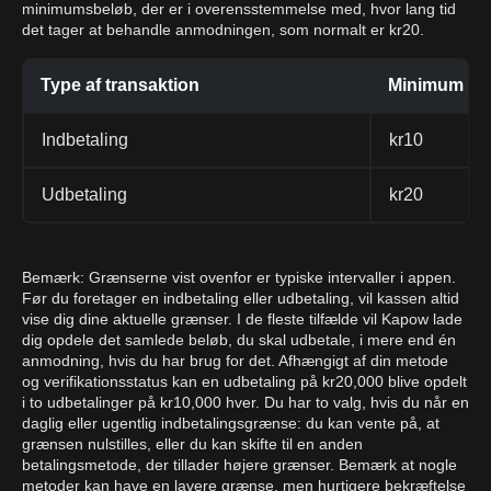
minimumsbeløb, der er i overensstemmelse med, hvor lang tid
det tager at behandle anmodningen, som normalt er kr20.
Type af transaktion
Minimum
Indbetaling
kr10
Udbetaling
kr20
Bemærk: Grænserne vist ovenfor er typiske intervaller i appen.
Før du foretager en indbetaling eller udbetaling, vil kassen altid
vise dig dine aktuelle grænser. I de fleste tilfælde vil Kapow lade
dig opdele det samlede beløb, du skal udbetale, i mere end én
anmodning, hvis du har brug for det. Afhængigt af din metode
og verifikationsstatus kan en udbetaling på kr20,000 blive opdelt
i to udbetalinger på kr10,000 hver. Du har to valg, hvis du når en
daglig eller ugentlig indbetalingsgrænse: du kan vente på, at
grænsen nulstilles, eller du kan skifte til en anden
betalingsmetode, der tillader højere grænser. Bemærk at nogle
metoder kan have en lavere grænse, men hurtigere bekræftelse