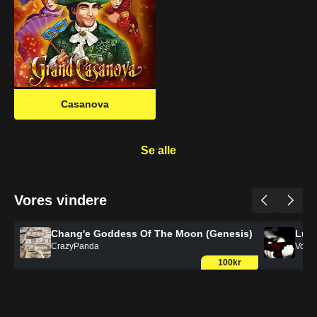
Casanova
Se alle
Vores vindere
Chang'e Goddess Of The Moon (Genesis)
Luc
CrazyPanda
Vood
100kr